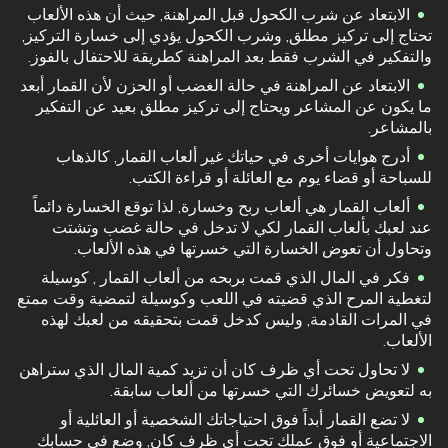
الابتعاد عن شرب الكحول قبل المراهنة, حيث أن هذه الألعاب
تحتاج إلى تركيز مطلق, وشرب الكحول يؤدي إلى خسارة التركيز,
والتفكير في الشرب فقط بعد المراهنة كطريقة للاحتفال بالفوز.
الابتعاد عن المراهنة في حالة الغضب أو الحزن لأن القمار أبعد
ما يكون عن المشاعر ويحتاج إلى تركيز مطلق بعيد عن التفكير
بالمشاعر.
أدرج هوايات أخرى في حياتك غير ألعاب القمار, كالذهاب
للسباحة أو قضاء يوم مع العائلة أو قراءة الكتب.
ألعاب القمار هي ألعاب ربح وخسارة, لذا توقع الخسارة دائماً
عند لعبك بألعاب القمار لكي لا تدخل في حالة غضب وتشتت
وتحاول أن تعوض الخسارة التي خسرتها في هذه الألعاب.
فكر في المال الذي قمت بربحه من ألعاب القمار , كوسيلة
لتغطية المرح الذي قضيته في اللعب وكوسيلة لتمضية وقت ممتع
في المرات القادمة, وليس كدخل قمت بتحقيقه من لعبك لهذه
الألعاب.
لا تحاول تحت أي ظرف كان أن تزيد كمية المال الذي ستراهن
به لتعويض خسائرك التي خسرتها من ألعاب سابقة.
لا تضع القمار أبداً فوق احتياجاتك الشخصية أو العائلية أو
الاجتماعية أو فوق عملك تحت أي ظرف كان, وضع في حسابك