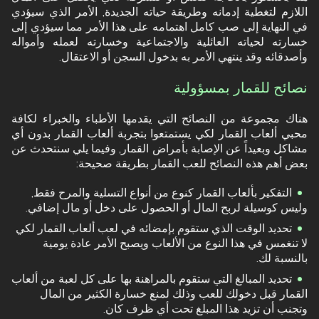
اللازم لتغطية إدمانه وطريقة حياته الجديدة, الأمر الذي سيؤدي
في النهاية إلى صب كامل اهتمامه على هذا الأمر مما سيؤدي إلى
خسارته لحياته العائلية والاجتماعية وخسارته لعمله وأمواله
وأصدقائه وقد ينتهي الأمر به بدخول السجن أو الاعتقال.
نصائح للقمار بمسؤولية
هناك مجموعة من النصائح التي يقدمها الأطباء والخبراء لكافة
محبي ألعاب القمار لكي يستمتعوا بتجربة ألعاب القمار بدون أي
مشاكل وبعيداً عن الإصابة بأمراض القمار, وفيما يلي سنتحدث عن
بعض أهم هذه النصائح للعب القمار بطريقة صحيحة:
التفكير بألعاب القمار كنوع من أنواع التسلية والمرح فقط,
وليس كوسيلة لربح المال أو الحصول على دخل أو مال إضافي.
تحديد الوقت الذي ستقوم بإمضائه في لعب ألعاب القمار لكي
لا تنغمس في هذا النوع من الألعاب ويصبح الأمر عادة يومية
بالنسبة لك.
تحديد المبالغ التي ستقوم بالمراهنة بها على كل لعبة من ألعاب
القمار قبل دخولك للعب وذلك لمنع خسارة الكثير من المال
وتجنب أن تزيد هذا المبلغ تحت أي ظرف كان.