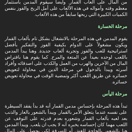
من المال على ألعاب القمار, وأيضاً سيقوم المدمن باستثمار
معظم وقته وأمواله في هذه الألعاب على أمل الربح والفوز بنفس
الكميات الكبيرة التي ربحها سابقاً من هذه الألعاب.
مرحلة الخسارة
يقوم المدمن في هذه المرحلة بالانشغال بشكل تام بألعاب القمار
ويكون مشغولاً على الدوام بكيفية الفوز والتفكير بأفضل
استراتيجية للعب والفوز وتجربة ألعاب جديدة, وهنا يبدأ المدمن
باللعب لوحده بعيداً عن المتعة والمرح, كما يقوم هنا باقتراض
المال من الآخرين والهرب من العمل والكذب على اصدقائه وأفراد
أسرته ويبدأ بالدخول في مرحلة الدين في محاولة لتعويض
خسائره عن طريق اللعب أكثر وتمضية الوقت في محاولة تعويض
خسائره.
مرحلة اليأس
تبدأ هذه المرحلة بإحساس مدمن القمار أنه قد بدأ يفقد السيطرة
على نفسه عندما يتعلق الأمر بالقمار, ويبدأ بالشعور بالعار والذنب
بعد لعبه بألعاب القمار وشعوره بعدم قدرته على التوقف عن
اللعب مهما كان إحساسه يخبره أنه لا يجب ان يلعب, ويبدأ المدمن
هنا بالشعور بالحاجة للغش أو للسرقة لكي يحصل على المال