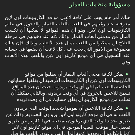
مسؤولية منظمات القمار
هناك أمر هام يجب على كافة لاعبي مواقع الكازينوهات اون لاين
معرفته عند رغبتهم في اللعب بألعاب القمار والدخول في عالم
الكازينوهات اون لاين, وهو أن هذه المواقع لا يمكنها أن تكسب
المال من مدمني ألعاب القمار, وذلك لأنه عند دخولهم في مرحلة
العلاج لن يتمكنوا من اللعب بمثل هذه الألعاب, ولذلك فإن هناك
مجموعة من الأمور التي يجب على كل لاعب أن يضعها في حسابه
عند التسجيل في اي موقع كازينو اون لاين واللعب بهذه الألعاب
وهي:
يمكن لكافة محبي ألعاب القمار أن يطلبوا من مواقع
الكازينوهات اون لاين أو الكازينوهات الأرضية أن يغلقوا حساباتهم
الخاصة باللعب فيها في أي وقت يريدونه, حيث أن هذه المواقع
تسمح للاعبين بالخروج في أي وقت يريدونه, وبالتالي يمكنك أن
تطلب من موقع الكازينو أن يغلق حسابك في أي وقت تريده.
يمكن لكافة اللاعبين أن يقوموا بتحديد الوقت الذي يريدون
اللعب به في أي موقع كازينو اون لاين يريدون اللعب به, وذلك عن
طريق تحديد الوقت الذي يرغبون بتمضيته في الكازينو عن طريق
تفعيل خيار مؤقت اللعب الموجود في اي موقع كازينو اون لاين,
كما بإمكانهم أن يحددوا كمية المال التي يرغبون باللعب بها قبل