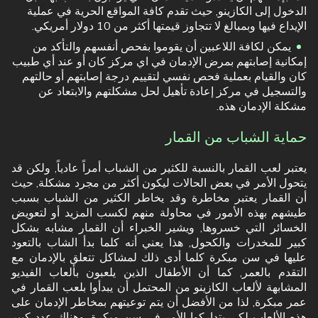
الدخول إلى الكازينو, حيث تقدم كافة المواقع الحرية في عملية
الإيداع فيها وبمبالغ لا تتجاوز قيمتها أكثر من 10 دولار أمريكي.
يمكن لكافة اللاعبين أن يقوموا بفحص أنفسهم والتأكد من
إمكانية إصابتهم بمرض الإدمان في اي مركز كان أو عند أي طبيب
كان والقيام بعملية فحص نفسي لتقييم درجة إصابتهم أو حالتهم
والتسجيل في مركز إعادة تأهيل لحل مشكلتهم والابتعاد عن
مشكلة الإدمان هذه.
حماية الشباب من القمار
يعتبر لعب القمار بالنسبة للكثير من الشباب أمراً عادياً, ولكن قد
يتحول الأمر في بعض الحالات ليكون أكثر من مجرد مشكلة, حيث
أن القمار يعتبر مخاطرة وقد يخاطر الكثير من الشباب بسبب
طيشهم بهذه الأمور في محاولة منهم لكسب المزيد أو لتعويض
الخسائر التي خسروها, ويشير الخبراء أن القمار مشابه بشكل
كبير للمخدرات والكحول, هذا يعني أنه كلما بدأ الشاب بالتعود
عليها في سن مبكرة كلما أدى ذلك لمشاكل تتعلق بالإدمان مع
التقدم بالعمر, كما أن الأطفال الذين يلعبون بألعاب الفيديو
المشابهة لألعاب الكازينو من المحتمل أن يبدأوا بلعب القمار في
عمر مبكرة, لذا من الأفضل أن يتم توعيتهم بمخاطر الإدمان على
هذه الألعاب لكي يتداركوا الأمر في سن مبكرة. وهناك عدد كبير