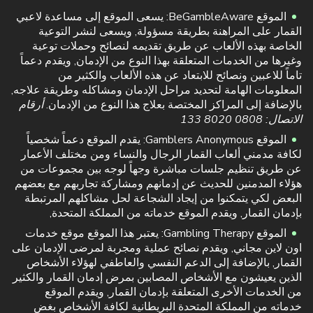
الموقع BeGambleAware: يسعى الموقع إلى مساعدة لاعبي
القمار على المراهنة بطريقة مسؤولة, ويسعى لنشر التوعية
الخاصة بهذه الألعاب عن طريق تقديمه لنصائح وحملات توعية
وغيرها من الخدمات المتعلقة بهذا النوع من الإدمان, ويقدم دعماً
تاماً للاعبين ونصائح للابتعاد عن هذه الألعاب والكثير من
المعلومات الهامة لتحديد مراحل الإدمان ومشاكله وطريقة علاجه,
بالإضافة إلى المراكز المختصة بعلاج هذا النوع من الإدمان.
أرقام
الاتصال: 0808 8020 133
الموقع Gamblers Anonymous: يقدم الموقع دعماً شخصياً
لكافة مدمني ألعاب القمار الرجال والنساء ومن مختلف الأعمار
عن طريق تنظيم جلسات مباشرة وجهاً لوجه بين مجموعات من
هؤلاء المدمنين للحديث عن إدمانهم ومشاركة تجاربهم مع بعضهم
البعض لكي يتمكنوا من إيجاد الشجاعة لحل مشاكلهم المرتبطة
بإدمان القمار, ويقدم الموقع خدماته من المملكة المتحدة,
الموقع Gambling Therapy: يعتبر هذا الموقع موقع خدمات
اون لاين مجاني, ويقدم نصائح عملية ومجربة لمرضى الإدمان على
القمار, بالإضافة إلى الدعم النفسي والعاطفي لهؤلاء الأشخاص
الذين يعيشون مع الأشخاص المصابين بمرض إدمان القمار والكثير
من الخدمات الأخرى المتعلقة بإدمان القمار, ويقدم الموقع
خدماته من المملكة المتحدة البريطانية لكافة الأشخاص بغض