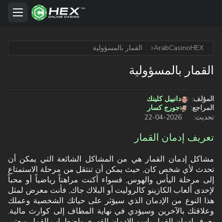
ArabCasinoHEX
القمار بالمسؤولية
القمار بالمسؤولية
المؤلف:
دانييل كلينك
المراجع:
جورج كسار
تحديث:
2026-04-22
تعريف إدمان القمار
مشاكل إدمان القمار هي من المشاكل الشائعة التي يمكن أن
تحدث لأي شخص كان, حيث يمكن أن تنتقل من مرحلة الاستمتاع
إلى مرحلة اليأس والهوس, فسواء أكنت مراهناً رياضياً أو محباً
لإحدى ألعاب الكازينو كالروليت أو البلاك جاك, فأنت معرض لمثل
هذا النوع من الإدمان الذي سيؤثر على حياتك الشخصية وعملك
وعلاقتك بالآخرين وسيؤدي في نهاية المطاف إلى كوارث مالية.
يعرف إدمان القمار باسم الإدمان القهري واضطراب القمار ويعتبر