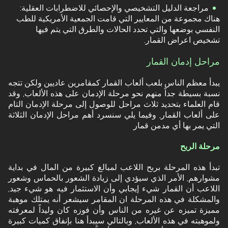
مراجعة الدليل التشخيصي والإحصائي للاضطرابات العقلية:
هناك مجموعة من المعايير التي قامت الجمعية الأمريكية للطب
النفسي بوضعها والتي تحدد الحالات والطرق التي يتم فيها
تشخيص اعراض القمار.
مراحل إدمان القمار
يبدأ معظم الناس بلعب ألعاب القمار كمقامرين عاديين ولكن تتجه
نسبة بسيطة جداً منهم نحو مرحلة الإدمان على هذه الألعاب, وقد
قام العلماء بتحديد ثلاث مراحل للوصول إلى مرحلة الإدمان التام
على ألعاب القمار, وفيما يلي سنسرد أهم مراحل الإدمان الثلاثة
التي يمر بها أي مدمن قمار
مرحلة الربح
تبدأ هذه المرحلة بربح اللاعب لمبالغ كبيرة من المال في بداية
مشوارهم, الأمر الذي سيؤدي إلى زيادة الشعور بالحماس وشعور
اللاعب أن القمار شيء إيجابي وأن الاستثمار فيه هو شيء جيد,
والمشكلة في هذه المرحلة ان المقامر سيشعر أنه يمتلك موهبة
مميزة تميزه عن غيره من الناس وأن فوزه كان وليداً لمعرفته
ولموهبته في هذه الألعاب, وبالتالي سيبدأ هنا بإنفاق كميات كبيرة