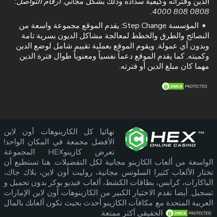
الدين وفتراته وكيفية سداده وذلك بشكل مجاني.
أرقام التواصل:
.
0808 808 4000
المؤسسة Step Change: يقدم الموقع مجموعة واسعة من
النصائح والطرق والخطط لمعالجة مشاكل الديون بسرية تامة
وبدون أي عمولة, ويقوم الموقع بعملية تقييم شامل لوضع الدين
وكميته, كما يقدم الموقع دعماً نفسياً ومعنوياً طوال فترة الدين
مهما كان مبلغ الدين أو فترته.
نهائيا كل الكازينوهات أون لاين
الأفضل مجمعة في المكان الواحد!
تعرض كازينوHEX المجموعة
الواسعة من ألعاب الكازينو مجانية لكل التفضيلات. هنا تستطيع أن
تختار الألعاب كثيرا السلوتس مجانية، روليت أون لاين، بلاك جاك،
الباكارات، كرابس، بطاقات الكشط، ألعاب فيديو بوكر بدون تحميل و
تسجيل. أيضا نقدم الاختيار الكبير من الكازينوهات أون لاين الإمارات
العربية المتحدة مع مكافآت الكازينو أحدث بحيث تكون ألعابك بالمال
الحقيقي أكثر ممتعة.