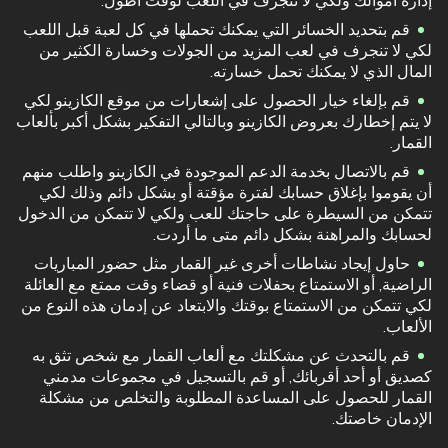
إدارة أموالك ولكي لا تنجرف في اللعب لوقت أطول.
قم بتحديد الخسائر التي يمكنك تحملها في كل لعبة قبل اللعب
لكي لا تنجرف في لعب المزيد من الجولات وخسارة الكثير من
المال الذي لا يمكنك تحمل خسارته.
قم بإلغاء خيار الحصول على إشعارات من موقع الكازينو لكي
لا يتم إخطارك بعروض الكازينو وبالتالي التفكير بشكل أكبر بألعاب
القمار.
قم بالاتصال بخدمة الدعم الموجودة في الكازينو واطلب منهم
أن يقوموا بإغلاق حسابك لفترة مؤقتة أو بشكل دائم وذلك لكي
تتمكن من السيطرة على حاجتك للعب ولكي لا تتمكن من الدخول
لحسابك والمراهنة بشكل دائم متى ما أردت.
حاول إيجاد نشاطات أخرى غير القمار مثل حضور المباريات
الراضية, أو الاستمتاع بحفلات فنية أو قضاء وقت ممتع مع العائلة
لكي تتمكن من الاستمتاع بوقتك والابتعاد عن إدمان هذه النوع من
الألعاب.
قم بالتحدث عن مشكلتك مع ألعاب القمار مع شخص تثق به
كصديق أو أحد أقربائك, أو قم بالتسجيل في مجموعات مدمني
القمار للحصول على المساعدة المطلوبة والتخلص من مشكلة
الإدمان خاصتك.