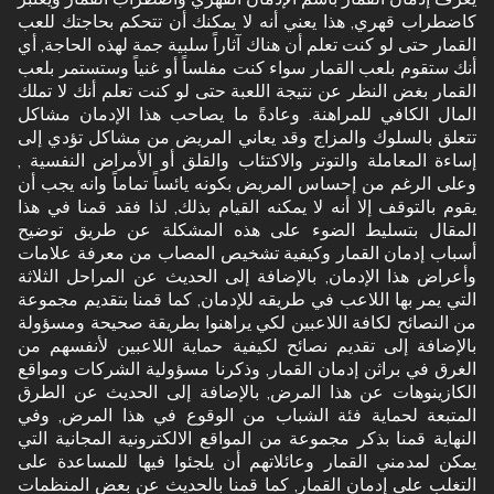
كاضطراب قهري, هذا يعني أنه لا يمكنك أن تتحكم بحاجتك للعب
القمار حتى لو كنت تعلم أن هناك آثاراً سلبية جمة لهذه الحاجة, أي
أنك ستقوم بلعب القمار سواء كنت مفلساً أو غنياً وستستمر بلعب
القمار بغض النظر عن نتيجة اللعبة حتى لو كنت تعلم أنك لا تملك
المال الكافي للمراهنة. وعادةً ما يصاحب هذا الإدمان مشاكل
تتعلق بالسلوك والمزاج وقد يعاني المريض من مشاكل تؤدي إلى
إساءة المعاملة والتوتر والاكتئاب والقلق أو الأمراض النفسية ,
وعلى الرغم من إحساس المريض بكونه يائساً تماماً وانه يجب أن
يقوم بالتوقف إلا أنه لا يمكنه القيام بذلك, لذا فقد قمنا في هذا
المقال بتسليط الضوء على هذه المشكلة عن طريق توضيح
أسباب إدمان القمار وكيفية تشخيص المصاب من معرفة علامات
وأعراض هذا الإدمان, بالإضافة إلى الحديث عن المراحل الثلاثة
التي يمر بها اللاعب في طريقه للإدمان, كما قمنا بتقديم مجموعة
من النصائح لكافة اللاعبين لكي يراهنوا بطريقة صحيحة ومسؤولة
بالإضافة إلى تقديم نصائح لكيفية حماية اللاعبين لأنفسهم من
الغرق في براثن إدمان القمار, وذكرنا مسؤولية الشركات ومواقع
الكازينوهات عن هذا المرض, بالإضافة إلى الحديث عن الطرق
المتبعة لحماية فئة الشباب من الوقوع في هذا المرض, وفي
النهاية قمنا بذكر مجموعة من المواقع الالكترونية المجانية التي
يمكن لمدمني القمار وعائلاتهم أن يلجئوا فيها للمساعدة على
التغلب على إدمان القمار, كما قمنا بالحديث عن بعض المنظمات