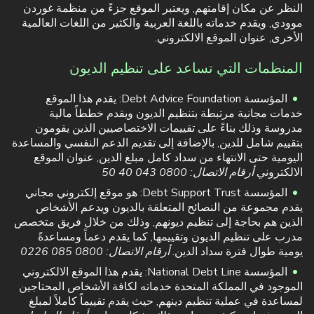
النظر عن مكان إقامتهم, ويعتبر الموقع جزءً من منظمة غوردن
موودي, ويقدم خدماته باللغة العربية والكثير من اللغات العالمية
الأخرى, عنوان الموقع الالكتروني.
المنظمات التي تساعد على تنظيم الديون
المؤسسة Debt Advice Foundation: يقدم هذا الموقع
خدمات مجانية مرتبطة بتنظيم الديون ويقدم خططاً مالية
مدروسة وذلك بناءً على تقييمات الاختصاصيين الذين يقومون
بتقييم شامل للدين, بالإضافة إلى تقديم الدعم النفسي والمساعدة
اليومية حتى الانتهاء من سداد كامل مبلغ الدين, عنوان الموقع
الالكتروني
أرقام الاتصال: 0800 043 40 50
المؤسسة Debt Support Trust: هو موقع إلكتروني مجاني
يقدم مجموعة من النصائح المتعلقة بالديون ويدعم الأشخاص
الذين هم بحاجة إلى تنظيم ديونهم, وذلك من خلال فريق متخصص
مدرب على تنظيم الديون وتقييمها, كما يقدم دعماً ومساعدةً
يومية طوال فترة سداد الدين.
أرقام الاتصال: 0800 085 0226
المؤسسة National Debt Line: يقدم هذا الموقع الالكتروني
الموجود في المملكة المتحدة خدماته لكافة الأشخاص المحتاجين
لمساعدة في عملية تنظيم دينهم, حيث يقدم تقييماً كاملاً لمبلغ