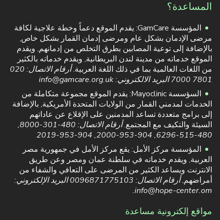
المساعدة؟
المؤسسة GamCare: يقدم الموقع دعماً وخطة علاجية لكافة
مرضى الإدمان بشكل عام ومرضى إدمان القمار بشكل خاص,
بالإضافة إلى توعية المصابين بطرق التخلص من إدمانهم, ويقدم
الموقع خدماته من مدينة لندن البريطانية, ويقدم خدماته بالكثير
من اللغات العالمية بما في ذلك اللغة العربية.
أرقام الاتصال: 020
7801 7000
البريد الالكتروني:
info@gamcare.org.uk
السؤسسة Mayoclinic: يقدم الموقع مجموعة متكاملة من
الخدمات لمدمني القمار من الولايات المتحدة الأمريكية, بالإضافة
إلى برامج متعددة تساعد المدمنين على الإقلاع عن عاداتهم
السيئة والتكيف مع المجتمع.
أرقام الاتصال: 480-301-8000,
480-515-6296, 904-953-2000, 904-953-2019
المؤسسة مركز الأمل: يقع مركز الأمل في جمهورية مصر
العربية, ويقدم خدماته في سلطنة عمان ومصر وعن طريق
الانترنت ويساعد الكثير من المرضى على التعافي والشفاء من
أمراضهم,
أرقام الاتصال: 0096871775103
البريد الإلكتروني:
.
info@hope-center.om
مواقع إلكترونية مساعدة