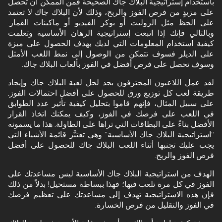
باستخدام إستراتيجية البلاك جاك الصحيحة فمن الممكن أن تحصل
على مزيدٍ من فرص الفوز والربح، وذلك لأن البلاك جاك لا تعتمد
على الحظ مثل الروليت أو بوكر الفيديو أو ماكينات القمار.
وبالتالي فإنك إذا اتبعت إستراتيجية الرهان الأساسية وتعلمت
كيفية استخدام المعلومات التي لديك بهدف الحصول على ميزة
على الديلر فسوف تتمكن من الوصول إلى نمط اللعب الأمثل
وسوف تحصل على فرص أفضل في الفوز بألعاب البلاك جاك.
لقد عمل اللاعبون المحترفون بجد لحل لعبة البلاك جاك وإيجاد
طريقة لعب كل توزيع ورق للحصول على أفضل احتمالات الفوز.
على سبيل المثال، فإنهم قاموا بتحليل كيفية تأثير عدد الطوابق
في اللعب على فرصك في الفوز، وكيف يمكنك اتخاذ القرار
الأفضل بناءً على البطاقات التي تراها على الطاولة. هذا ما يسمونه
“استراتيجية البلاك جاك الأساسية” وهي تعتبَّر قائمة الأشياء التي
يجب عليك تجنبها أثناء اللعب البلاك جاك للحصول على أفضل
فرص الفوز والربح.
الهدف من استراتيجية البلاك جاك الأساسية ليس مساعدتك على
الفوز في كل مرة تلعب فيها؛ فهذا ببساطة مستحيل! بدلاً من ذلك
فإن هذه الاستراتيجية تهدف إلى مساعدتك على تعظيم فرصك
في الفوز والتقليل من فرص الخسارة.