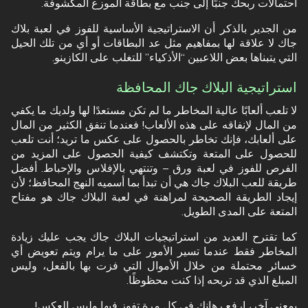
احتمالات ربحك جنبًا إلى جنب مع بطاقة الموزع المكشوفة.
من الجدير بالذكر أن الاستراتيجية الأساسية للفوز في لعبة بلاك
جاك لا علاقة لها بمفاهيم مثل عد البطاقات أو أي من تلك الحيل
التي يتبناها بعض اللاعبين “الأذكياء” للتغلب على الكازينو.
استراتيجية البلاك جاك المحافظة
لا تلعب ألعابًا عالية المخاطر ما لم تكن مستعدًا لها ولديك ما يكفي
من المال لإنفاقه على هذه الألعاب! فعندما تنفق الكثير من المال
على ألعابك، فإنك تخاطر بالحصول على عكس ما تريد؛ أنت تلعب
للحصول على المتعة وتكتشف كيفية الحصول على المزيد من
الفرص للفوز في لعبة ورق – وتنتهي بالإفلاس والإحباط. أفضل
طريقة للعب البلاك جاك هي أن تبدأ بما أسميه النهج المحافظ؛ لأن
إيجاد الطريقة الصحيحة لمراهنة في لعبة البلاك جاك هو مفتاح
المتعة على المدى الطويل.
كما تقترح العديد من استراتيجيات البلاك جاك يجب عليك زيادة
المخاطر فقط عندما تسير الأمور على ما يرام ويتم تعويض أي
خسائر محتملة من خلال الأموال التي فزت بها بالفعل، وليس
المبلغ الذي قد تربحه إذا كنت محظوظًا.
بمعنى آخر، ارفع رهانك في كل مرة تفوز فيها وليس العكس!