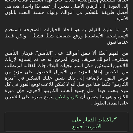
إلى العودة إلى الرهان الأصلي بمجرد أن تفقد يدًا واحدة. هذه هي
أفضل طريقة للتحكم في أموالك وإنهاء جلسة اللعب باللون
الأسود.
كل ما عليك القيام به هو اتخاذ الخيارات الصحيحة (استخدم
الإستراتيجية الأساسية) ورفع حصصك شيئًا فشيئًا – ولكن فقط
عندما تفوز.
من المهم أيضًا ألا تنفق أموالك على “التأمين”. فرهان التأمين
يستنزف أموالك سريعًا، ومن المرجح أنه قد تم إنشاؤه لإرباك
اللاعبين المُبتدئين. فكل استراتيجيات البلاك جاك الفعَّالة لم تطلب
من اللاعبين إنفاق المزيد من الأموال للحصول على مزيدٍ من
فرص الفوز. بالإضافة إلى ذلك يتعين عليك التفكير في “ميزة
الكازينو” فكما قلنا من قبل أنه لا يُمكن للاعب توقع الفوز في كل
مرة يلعب فيها. مثل جميع ألعاب الكازينو الأخرى، فإن ميزة
الكازينو هي ما يضمن أن
كازينو آنلاين
يتمتع بميزة على اللاعبين
على المدى الطويل.
ماكينات القمار على
الانترنت جميع