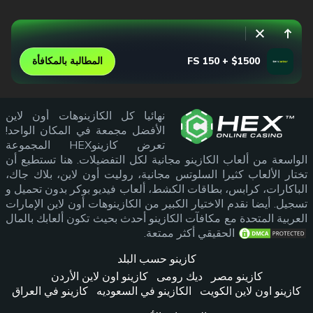
$1500 + 150 FS
المطالبة بالمكافأة
نهائيا كل الكازينوهات أون لاين
الأفضل مجمعة في المكان الواحد!
تعرض كازينوHEX المجموعة
الواسعة من ألعاب الكازينو مجانية لكل التفضيلات. هنا تستطيع أن
تختار الألعاب كثيرا السلوتس مجانية، روليت أون لاين، بلاك جاك،
الباكارات، كرابس، بطاقات الكشط، ألعاب فيديو بوكر بدون تحميل و
تسجيل. أيضا نقدم الاختيار الكبير من الكازينوهات أون لاين الإمارات
العربية المتحدة مع مكافآت الكازينو أحدث بحيث تكون ألعابك بالمال
الحقيقي أكثر ممتعة.
كازينو حسب البلد
كازينو مصر
ديك رومى
كازينو اون لاين الأردن
كازينو اون لاين الكويت
الكازينو في السعوديه
كازينو في العراق