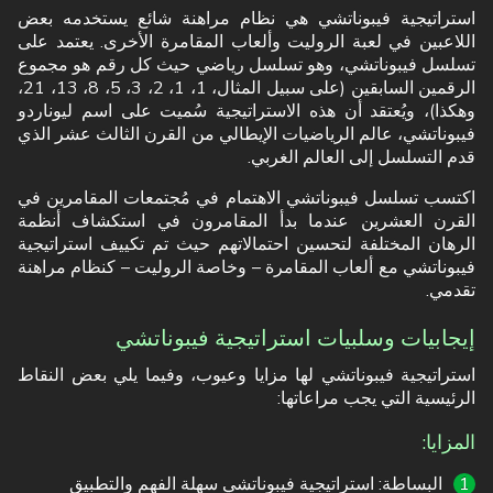
استراتيجية فيبوناتشي هي نظام مراهنة شائع يستخدمه بعض
اللاعبين في لعبة الروليت وألعاب المقامرة الأخرى. يعتمد على
تسلسل فيبوناتشي، وهو تسلسل رياضي حيث كل رقم هو مجموع
الرقمين السابقين (على سبيل المثال، 1، 1، 2، 3، 5، 8، 13، 21،
وهكذا)، ويُعتقد أن هذه الاستراتيجية سُميت على اسم ليوناردو
فيبوناتشي، عالم الرياضيات الإيطالي من القرن الثالث عشر الذي
قدم التسلسل إلى العالم الغربي.
اكتسب تسلسل فيبوناتشي الاهتمام في مُجتمعات المقامرين في
القرن العشرين عندما بدأ المقامرون في استكشاف أنظمة
الرهان المختلفة لتحسين احتمالاتهم حيث تم تكييف استراتيجية
فيبوناتشي مع ألعاب المقامرة – وخاصة الروليت – كنظام مراهنة
تقدمي.
إيجابيات وسلبيات استراتيجية فيبوناتشي
استراتيجية فيبوناتشي لها مزايا وعيوب، وفيما يلي بعض النقاط
الرئيسية التي يجب مراعاتها:
المزايا
:
البساطة: استراتيجية فيبوناتشي سهلة الفهم والتطبيق