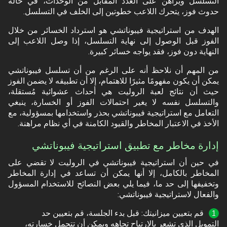
التسلسل ويراهن على العدد المقابل من الوحدات، في حالة
حدوث فوز، يتحرك اللاعب خطوتين إلى الخلف في التسلسل.
الهدف من استراتيجية فيبوناتشي هو استرداد الخسائر من خلال
الفوز قبل الوصول إلى نهاية التسلسل، إذا وصل اللاعب إلى
النهاية دون فوز، فقد يواجه خسائر كبيرة.
من المهم أن نلاحظ أنه على الرغم من أن تسلسل فيبوناتشي
يمكن أن يكون مفهومًا مثيرًا للاهتمام، إلا أن تطبيقه لا يضمن الفوز
حيث أن نتائج لعبة الروليت هي أحداث عشوائية مُستقلة،
والتسلسل نفسه لا يغير احتمالات الفوز أو الخسارة، ينبغي
التعامل مع استراتيجية فيبوناتشي بحذر واستخدامها بمسؤولية، مع
الأخذ في الاعتبار المخاطر والقيود الكامنة في أي نظام مراهنة.
إدارة مخاطر
مع تطبيق استراتيجية فيبوناتشي
في حين أن استراتيجية فيبوناتشي في الروليت لا تقضي على
المخاطر بالكامل، إلا أنها يمكن أن تساعد في إدارة المخاطر
وتخفيفها إلى حد ما، فيما يلي بعض النصائح للاستخدام المسؤول
والفعال لاستراتيجية فيبوناتشي:
قم بتعيين ميزانيتك: قبل بدء الجلسة، قم بتعيين حد
التمويل الذي تشعر بالارتياح تجاهه ويمكن أن تتحمل خسارته،