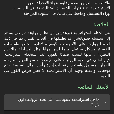
والانضباط، التزم بالتقدم وقاوم إغراء الانحراف عن
الإستراتيجية أثناء فترات الخسارة المتتالية، ثق في الرياضيات
وراء التسلسل وحافظ على ثباتك في أسلوب المراهنة.
الخلاصة
في الختام، استراتيجية فيبوناتشي هي نظام مراهنة تدريجي يستند
إلى سلسلة فيبوناتشي. تم تطبيقها في ألعاب القمار، بما في ذلك
لعبة الروليت على الإنترنت ، كوسيلة لإدارة الخطر واستعادة
الخسائر بشكل محتمل. بينما لديها مزايا مثل البساطة والتقدم
البطيء ، فإنها ليست ضمانًا للفوز. عند استخدام استراتيجية
فيبوناتشي في لعبة الروليت على الإنترنت ، من المهم ممارسة
القمار المسئول واستخدام تقنيات إدارة رأس المال السليمة، ضع
توقعات واقعية وفهم أن الاستراتيجية لا تغير فرص الفوز في
اللعبة.
الأسئلة الشائعة
ما هي استراتيجية فيبوناتشي في لعبة الروليت اون
لاين؟