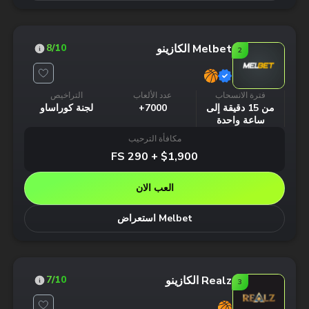
Melbet الكازينو
8
/10
2
فترة الانسحاب
عدد الألعاب
التراخيص
من 15 دقيقة إلى
7000+
لجنة كوراساو
ساعة واحدة
مكافأة الترحيب
$1,900 + 290 FS
العب الان
Melbet استعراض
Realz الكازينو
7
/10
3