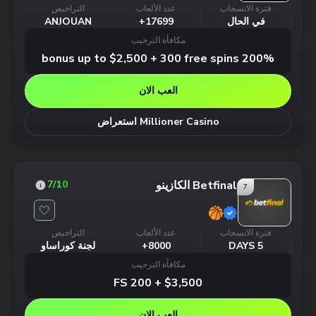
فترة الانسحاب
عدد الألعاب
التراخيص
في الحال
17699+
ANJOUAN
مكافأة الترحيب
200% bonus up to $2,500 + 300 free spins
العب الان
Millioner Casino استعراض
Betfinal الكازينو
7
/10
7
فترة الانسحاب
عدد الألعاب
التراخيص
5 DAYS
8000+
لجنة كوراساو
مكافأة الترحيب
$3,500 + 200 FS
العب الان