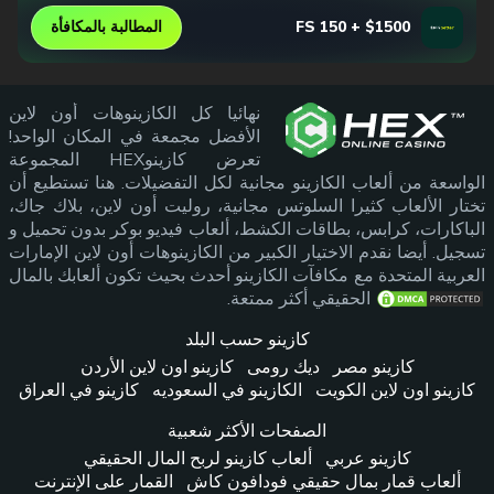
$1500 + 150 FS
المطالبة بالمكافأة
نهائيا كل الكازينوهات أون لاين
الأفضل مجمعة في المكان الواحد!
تعرض كازينوHEX المجموعة
الواسعة من ألعاب الكازينو مجانية لكل التفضيلات. هنا تستطيع أن
تختار الألعاب كثيرا السلوتس مجانية، روليت أون لاين، بلاك جاك،
الباكارات، كرابس، بطاقات الكشط، ألعاب فيديو بوكر بدون تحميل و
تسجيل. أيضا نقدم الاختيار الكبير من الكازينوهات أون لاين الإمارات
العربية المتحدة مع مكافآت الكازينو أحدث بحيث تكون ألعابك بالمال
الحقيقي أكثر ممتعة.
كازينو حسب البلد
كازينو مصر
ديك رومى
كازينو اون لاين الأردن
كازينو اون لاين الكويت
الكازينو في السعوديه
كازينو في العراق
الصفحات الأكثر شعبية
كازينو عربي
ألعاب كازينو لربح المال الحقيقي
ألعاب قمار بمال حقيقي فودافون كاش
القمار على الإنترنت