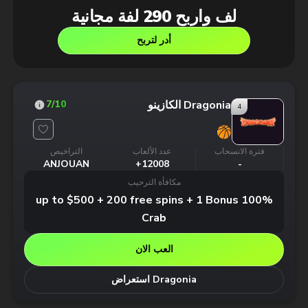
لف واربح 290 لفة مجانية
أدر لتربح
Dragonia الكازينو
7
/10
4
فترة الانسحاب
عدد الألعاب
التراخيص
ANJOUAN
12008+
-
مكافأة الترحيب
100% up to $500 + 200 free spins + 1 Bonus
Crab
العب الان
Dragonia استعراض