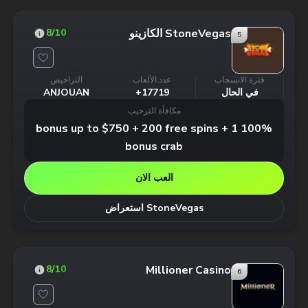
StoneVegas الكازينو
8
/10
5
فترة الانسحاب
عدد الألعاب
التراخيص
في الحال
17719+
ANJOUAN
مكافأة الترحيب
100% bonus up to $750 + 200 free spins + 1
bonus crab
العب الان
StoneVegas استعراض
Millioner Casino
8
/10
6