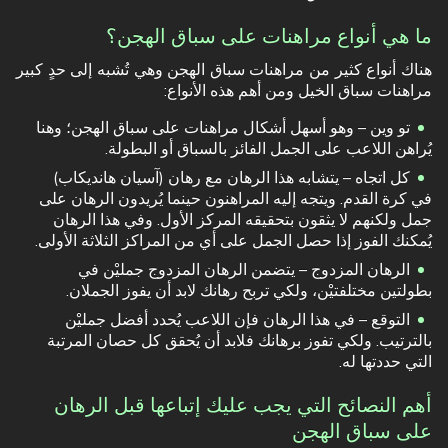
ما هي أنواع مراهنات على سباق الهجن؟
هناك أنواع كثير من مراهنات سباق الهجن وهي تُشبه إلى حدٍ كبير
مراهنات سباق الخيل ومن أهم هذه الأنواع:
تو وين – وهو أسهل أشكال مراهنات على سباق الهجن؛ وهنا
يُراهن اللاعب على الجمل الفائز بالسباق أو البطولة.
كل اتجاه – يتشابه هذا الرهان مع رهان (آسيان هانديكاب)
في كرة القدم. ويتجه إليه المراهنون حينما يُريدون الرهان على
جمل ولكنهم لا يثقون بتحقيقه المركز الأول. وفي هذا الرهان
يُمكنك الفوز إذا حصل الجمل على أي من المراكز الثلاثة الأولى.
الرهان المزدوج – يتضمن الرهان المزدوج جمليْن في
بطولتين مختلفتيْن، ولكي تربح رهانك لابد أن يفوز الجملان.
التوقع – في هذا الرهان فإن اللاعب يُحدد أفضل جمليْن
بالترتيب. ولكي تفوز برهانك فلابد أن يُحقق كل حصان المرتبة
التي حددتها له.
أهم النصائح التي يجب عليك إتباعها قبل الرهان
على سباق الهجن