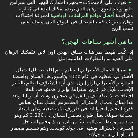
تعرف على الاحتمالات – بمجرد اختيارك للهجن التي ستراهن
عليها وتحديد نوع الرهان الذي تريده يمكنك البدء في مُقارنة
ومُراجعة
أفضل مواقع المراهنات الرياضية
لمعرفة احتمالات
رهان معين ثم قم بالتسجيل في الموقع الذي يمنحك أعلى
نسب الربح.
ما هي أشهر سباقات الهجن؟
إذا كُنت مُهتمًا بمراهنات سباق الهجن اون لاين فيُمكنك الرهان
على العديد من البطولات العالمية مثل:
سباق الجمال الأسترالي العظيم – تم إقامة سباق الجمال
الأسترالي العظيم في عام 1988 وتأسس هذا السباق بواسطة
المليونير الأسترالي آرثر إيرل الذي أراد أن يُعرِّف العالم بالتأثير
الإيجابي للإبل في تاريخ أستراليا، وإبراز أهميتها في تلبية
احتياجات الاستكشاف والنقل في صحاري وسط أستراليا. ويُعد
هذا سباق الجمال الأسترالي العظيم هو أفضل سباق لقياس
قدرة التحمل الحيوانات في ظروف بيئية صعبة وعلى امتداد
مسافة طويلة. يصل طول مضمار السباق إلى 3،236 كم وهو
يمتد من وسط أستراليا، بدءًا من آيرز روك وحتى الساحل
الشرقي لأستراليا وينتهي في جولد كوست. ويتم تقسيم مضمار
السباق إلى ستة جولات.