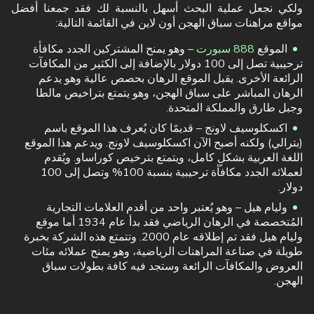
ولكي نجعل عملية البحث أسهل بالنسبة لك فقد جمعنا أفضل
مواقع مراهنات سباق الهجن أون لاين في القائمة التالية:
الموقع
888 سبورت
– وهو يمنح المشتركين الجدد مكافأة
ترحيبية تصل إلى 100 دولار بالإضافة إلى الكثير من المكافآت
الرائعة الأخرى. يقبل الموقع الرهان بحصص عالية وهو يدعم
الرهان المباشر على سباق الهجن، وهو يتمتع بتراخيص مالطا
وجبل طارق والمملكة المتحدة.
اكسكلوسيف لاونج – قديمًا كان يُعرف هذا الموقع باسم
(بترالي) ولكنه أصبح الآن اكسكلوسيف لاونج. ويدعم هذا الموقع
اللغة العربية بشكلٍ كامل، ويتمتع بترخيص كوراساو. ويُقدم
لعملائه الجدد مكافأة ترحيبية بنسبة 100% وتصل إلى 100
دولار.
وليام هيل – وهو يُعتبر واحد من أقدم العلامات التجارية
المُتخصصة في الرهان الرياضي فقد بدأ عام 1934 أما موقع
وليام هيل فقد تم إطلاقه عام 2000. وتتمتع هذه الشركة بخبرة
طويلة في صناعة المراهنات الرياضية، وهو يمنح عملائه مئات
العروض والمكافآت الرائعة وستجد فيه كافة بطولات سباق
الهجن.