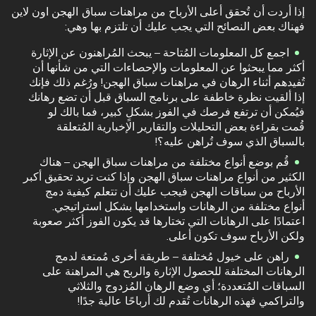
إذا أردت أن تُحقق أعلى الأرباح من مراهنات سباق الهجن اون لاين
فهناك بعض النصائح التي يجب عليك أن تلتزم بها وهي:
اجمع كل المعلومات المُتاحة – يبحث المُراهنون عن الإثارة
أكثر مما يبحثوا عن المعلومات والإحصاءات التي من شأنها أن
تُفيدهم أثناء الرهان في مراهنات سباق الهجن! ورُغم ذلك فإنك
إذا ألقيت نظرة خاطفة على برنامج السباق قبل أن تضع رهانك
فيُمكن أن ترتفع فرصك في الفوز بشكلٍ كبير، فما بالك لو
قُمت بقراءة بعض التحليلات والتقارير الإخبارية المُتعلقة
بالسباق الذي سوف تُراهن عليه؟!
قُم بوضع أنواع مختلفة من مراهنات سباق الهجن – هناك
الكثير من أنواع مراهنات سباق الهجن وإذا كنت تريد تحقيق أكبر
الأرباح من سباقات الهجن فيجب عليك أن تتعلم كيفية دمج
أنواع مختلفة من الرهانات واستخدامها بشكل استراتيجي.
اعتمادًا على الرهانات التي تختارها قد يكون الفوز أكثر صعوبة
ولكن الأرباح سوف تكون أعلى.
راهن على خيول مُختلفة – طريقة أخرى مُمتعة لدمج
الرهانات المختلفة للحصول الإثارة والربح هي المراهنة على
السباقات المُتعددة؛ أي وضع الرهان المُزدوج والثلاثي
والتراكمي فهذه الرهانات تُقدم لك أرباحًا عالية جدًا!