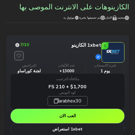
الكازينوهات على الانترنت الموصى بها
معتمد
الامان
تم تصنيفها بخبرة
موثوق به
1xbet الكازينو
7
/10
1
فترة الانسحاب
عدد الألعاب
التراخيص
يوم 1
13000+
لجنة كوراساو
مكافأة الترحيب
$1,700 + 210 FS
كود البونص
arabhex30
العب الان
1xbet استعراض