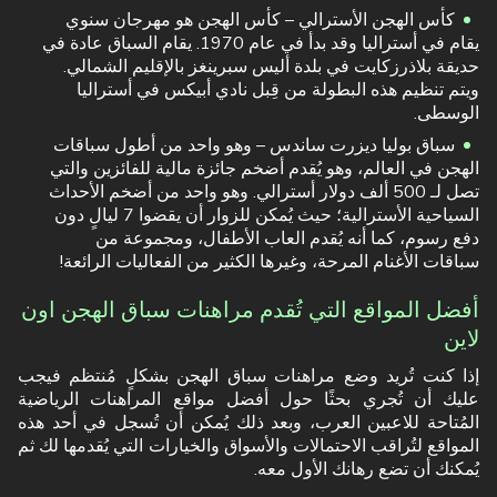
كأس الهجن الأسترالي – كأس الهجن هو مهرجان سنوي
يقام في أستراليا وقد بدأ في عام 1970. يقام السباق عادة في
حديقة بلاذرزكايت في بلدة أليس سبرينغز بالإقليم الشمالي.
ويتم تنظيم هذه البطولة من قِبل نادي أبيكس في أستراليا
الوسطى.
سباق بوليا ديزرت ساندس – وهو واحد من أطول سباقات
الهجن في العالم، وهو يُقدم أضخم جائزة مالية للفائزين والتي
تصل لـ 500 ألف دولار أسترالي. وهو واحد من أضخم الأحداث
السياحية الأسترالية؛ حيث يُمكن للزوار أن يقضوا 7 ليالٍ دون
دفع رسوم، كما أنه يُقدم العاب الأطفال، ومجموعة من
سباقات الأغنام المرحة، وغيرها الكثير من الفعاليات الرائعة!
أفضل المواقع التي تُقدم مراهنات سباق الهجن اون
لاين
إذا كنت تُريد وضع مراهنات سباق الهجن بشكلٍ مُنتظم فيجب
عليك أن تُجري بحثًا حول أفضل مواقع المراهنات الرياضية
المُتاحة للاعبين العرب، وبعد ذلك يُمكن أن تُسجل في أحد هذه
المواقع لتُراقب الاحتمالات والأسواق والخيارات التي يُقدمها لك ثم
يُمكنك أن تضع رهانك الأول معه.