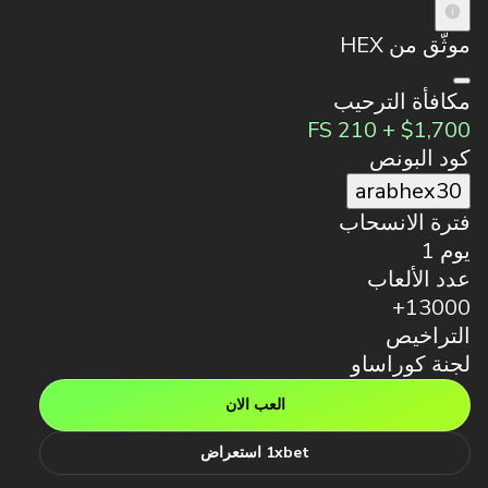
موثّق من HEX
مكافأة الترحيب
$1,700 + 210 FS
كود البونص
arabhex30
فترة الانسحاب
يوم 1
عدد الألعاب
13000+
التراخيص
لجنة كوراساو
العب الان
1xbet استعراض