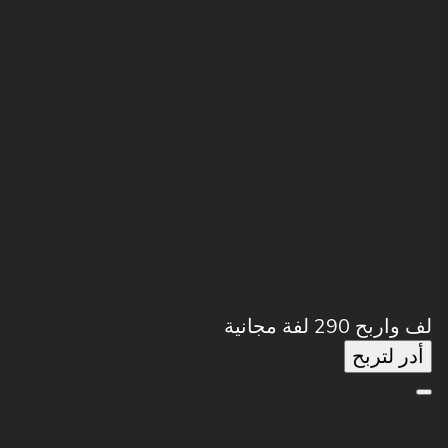
لف واربح 290 لفة مجانية
أدر لتربح