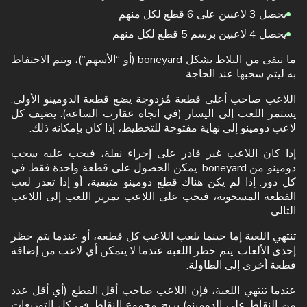
يحصل 3 لاعبين على 6 قطع لكل منهم
يحصل 4 لاعبين برسم 5 قطع لكل منهم
ما تبقى من البلاط يشكل boneyard (أو “الأسهم”)، ويتم الاحتفاظ
به ليتم سحبها عند الحاجة.
اللاعب صاحب أعلى قطعة مُزدوجة يضع قطعة الدومينو الأولى.
يستمر اللعب إلى اليسار (في اتجاه عقارب الساعة). يضيف كل
لاعب دومينو إلى نهاية مفتوحة للتخطيط، إذا كان بإمكانه ذلك.
إذا كان اللاعب غير قادر على إجراء نقلة، فيجب عليه سحب
دومينو من boneyard. يمكن الحصول على قطعة واحدة فقط في
كل دور. إذا لم يكن هناك قطع دومينو متبقية، أو إذا تعذر لعب
القطعة المسحوبة، فيجب على اللاعب تمرير اللعب إلى اللاعب
التالي.
تنتهي اللعبة إما حينما يلعب اللاعب كل قطعه، أو عندما يتم حظر
إحدى الألعاب. يتم حظر اللعبة عندما لا يتمكن أي لاعب من إضافة
قطعة أخرى إلى الطاولة.
عندما تنتهي اللعبة، فإن اللاعب صاحب أقل القطع (أي أقل عدد
من النقاط على الدومينو) يربح مجموع النقاط في كل التوزيعات