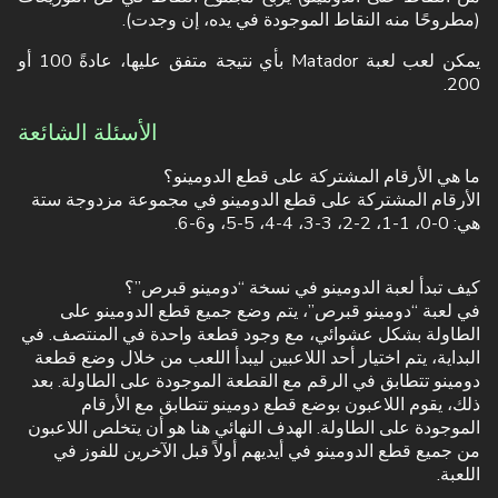
(مطروحًا منه النقاط الموجودة في يده، إن وجدت).
يمكن لعب لعبة Matador بأي نتيجة متفق عليها، عادةً 100 أو
200.
الأسئلة الشائعة
ما هي الأرقام المشتركة على قطع الدومينو؟
الأرقام المشتركة على قطع الدومينو في مجموعة مزدوجة ستة
هي: 0-0، 1-1، 2-2، 3-3، 4-4، 5-5، و6-6.
كيف تبدأ لعبة الدومينو في نسخة “دومينو قبرص”؟
في لعبة “دومينو قبرص”، يتم وضع جميع قطع الدومينو على
الطاولة بشكل عشوائي، مع وجود قطعة واحدة في المنتصف. في
البداية، يتم اختيار أحد اللاعبين ليبدأ اللعب من خلال وضع قطعة
دومينو تتطابق في الرقم مع القطعة الموجودة على الطاولة. بعد
ذلك، يقوم اللاعبون بوضع قطع دومينو تتطابق مع الأرقام
الموجودة على الطاولة. الهدف النهائي هنا هو أن يتخلص اللاعبون
من جميع قطع الدومينو في أيديهم أولاً قبل الآخرين للفوز في
اللعبة.