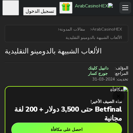
تسجيل الدخول
ArabCasinoHEX
مقالات المدونة
الألعاب الشبيهة بالدومينو التقليدية
الألعاب الشبيهة بالدومينو التقليدية
المؤلف:
دانييل كلينك
المراجع:
جورج كسار
تحديث:
2024-03-31
نداء الصيف الأخير!
Betfinal حتى 3,500 دولار + 200 لفة
مجانية
احصل على مكافأة