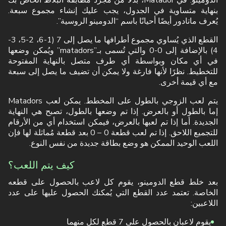
الدومينو. في Matador، بدلاً من مجرد مطابقة البلاط الخاص بك
بنهاية متساوية في الجدول، يجب عليك إنشاء مجموع سبعة.
يُعرف ماتادور أيضًا أحيانًا باسم “الدومينو الروسية”.
القطع الذي يُساوي مجموع أطرافها ما يصل إلى 7 (1-6، 2-5، 3-
4) بالإضافة إلى 0-0 والتي تُسمى بـ”matadors” ويُمكن وضعها
في أي مكان وبواسطة أي طرف متصل بالنهاية المفتوحة
للتخطيط. نظرًا لأنها فارغة ولا يمكن أن تضيف ما يصل إلى سبعة
مع أي قيمة أخرى.
يتم لعب الزوجي بالطول على المخطط. يمكن لعب Matadors
إما بالطول أو بالعرض. إذا تم وضعها بالطول، تصبح هي النهاية
الجديدة. أما إذا تم لعبها بالعرض، فيمكن استخدام أي من الأرقام
للتجميع اللاحق. إذا تم لعب قطعة 0 – 0 بعد قطعة مُماثلة لها فإن
اللعب الوحيد الممكن هو وضع بطاقة جديدة من نفس النوع.
كيف يتم اللعب؟
بعد خلط قطع الدومينو، يقوم كل لاعب بالحصول على قطعه
الخاصة. تعتمد عدد القطع التي يُمكنك الحصول عليها على عدد
اللاعبين:
يقوم لاعبان بالحصول على 7 قطع لكل منهما