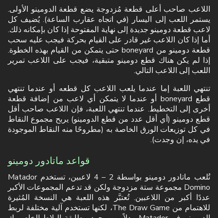
اللاعب صاحب أعلى قطعة مُزدوجة يضع قطعة الدومينو الأولى.
يستمر اللعب إلى اليسار (في اتجاه عقارب الساعة). يُضيف كل
لاعب قطعة دومينو جديدة إلى نهاية المفتوحة إذا كان بإمكانه ذلك.
أما إذا كان اللاعب غير قادر على القيام بحركة فيجب عليه سحب
قطعة دومينو من boneyard حتى يتمكن من القيام بهذه الخطوة.
إذا لم يكن هناك قطع دومينو متبقية، فيجب على اللاعب تمرير
اللعب إلى اللاعب التالي.
تنتهي اللعبة إما عندما يلعب اللاعب كل قطعه أو عندما تنتهي
قطع boneyard أو عندما لا يتمكن أي لاعب من إضافة قطعة
أخرى إلى التخطيط. عندما تنتهي اللعبة، فإن اللاعب صاحب أقل
قطع دومينو (أي أقل عدد من قطع الدومينو) يربح مجموع النقاط
في كل توزيعات الورق الخاصة به (مطروحًا منه النقاط الموجودة
في يده، إن وجدت).
قواعد ماتادور دومينو
تُلعب ماتادور دومينو بواسطة 2 – 4 لاعبين، تستخدم Matador
Domino مجموعة ستة مزدوجة ولكن قد تدعم المجموعات الأكبر
عددًا أكبر من اللاعبين. تُعتبَّر هذه اللعبة هي النسخة المُثيرة
للاهتمام من The Draw Game، لكنها تستخدم آلية مختلفة لربط