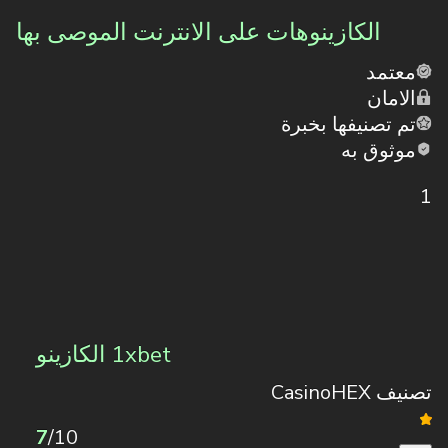
الكازينوهات على الانترنت الموصى بها
معتمد
الامان
تم تصنيفها بخبرة
موثوق به
1
1xbet الكازينو
تصنيف CasinoHEX
7
/10