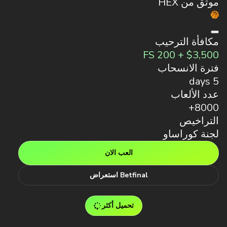
موثّق من HEX
مكافأة الترحيب
$3,500 + 200 FS
فترة الانسحاب
5 days
عدد الألعاب
8000+
التراخيص
لجنة كوراساو
العب الان
Betfinal استعراض
تحميل أكثر