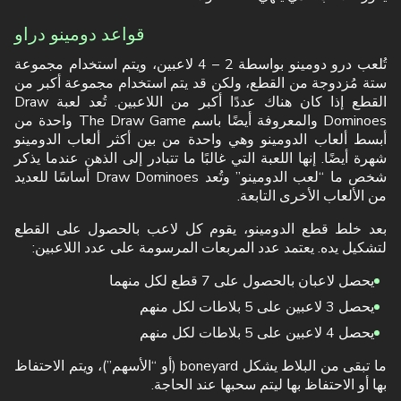
قواعد دومينو دراو
تُلعب درو دومينو بواسطة 2 – 4 لاعبين، ويتم استخدام مجموعة
ستة مُزدوجة من القطع، ولكن قد يتم استخدام مجموعة أكبر من
القطع إذا كان هناك عددًا أكبر من اللاعبين. تُعد لعبة Draw
Dominoes والمعروفة أيضًا باسم The Draw Game واحدة من
أبسط ألعاب الدومينو وهي واحدة من بين أكثر ألعاب الدومينو
شهرة أيضًا. إنها اللعبة التي غالبًا ما تتبادر إلى الذهن عندما يذكر
شخص ما “لعب الدومينو” وتُعد Draw Dominoes أساسًا للعديد
من الألعاب الأخرى التابعة.
بعد خلط قطع الدومينو، يقوم كل لاعب بالحصول على القطع
لتشكيل يده. يعتمد عدد المربعات المرسومة على عدد اللاعبين:
يحصل لاعبان بالحصول على 7 قطع لكل منهما
يحصل 3 لاعبين على 5 بلاطات لكل منهم
يحصل 4 لاعبين على 5 بلاطات لكل منهم
ما تبقى من البلاط يشكل boneyard (أو “الأسهم”)، ويتم الاحتفاظ
بها أو الاحتفاظ بها ليتم سحبها عند الحاجة.